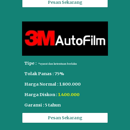
Pesan Sekarang
Tipe :
*syarat dan ketentuan berlaku
Tolak Panas : 7
5
%
Harga Normal : 1.800.000
Harga Diskon :
1.
4
00.000
Garansi : 5 tahun
Pesan Sekarang