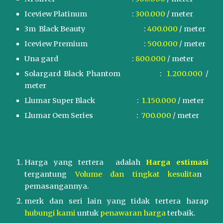
Iceview Platinum
:
300.000
/ meter
3m Black Beauty
:
400.000
/ meter
I
ceview Premium
:
50
0.000
/ meter
Una gard
:
800.000
/ meter
Solargard Black Phantom :
1.200.000
/
meter
Llumar Super Black
:
1.
15
0.000
/ meter
Llumar
Oem Series
:
7
00.000
/ meter
Harga yang tertera adalah
Harga estimasi
tergantung
Volume dan tingkat kesulita
n
pemasangannya.
merk dan seri lain yang tidak tertera harap
hubungi kami
untuk
penawaran harga
terbaik.