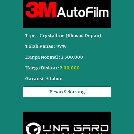
Tipe : C
rystalline (Khusus Depan)
Tolak Panas :
97
%
Harga Normal :
2.5
00.000
Harga Diskon :
2.00.000
Garansi : 5 tahun
Pesan Sekarang